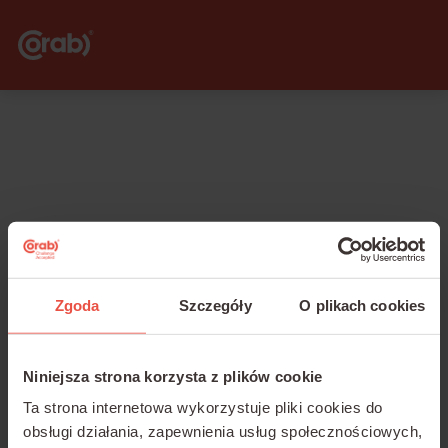
Zgoda
Szczegóły
O plikach cookies
Logowanie Corab
Niniejsza strona korzysta z plików cookie
Ta strona internetowa wykorzystuje pliki cookies do
Polski producent systemów fotowoltaicznych i modułów
obsługi działania, zapewnienia usług społecznościowych,
Corab Encor z 30-letnim doświadczeniem w biznesie.